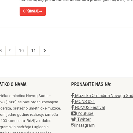
OPŠIRNIJE
8
9
10
11
ATKO O NAMA
PRONAĐITE NAS NA:
Muzicka Omladina Novoga Sa
ička omladina Novog Sada –
MONS 021
S (1966) se bavi organizovanjem
NOMUS Festival
cerata, pretežno umetničke muzike.
Youtube
om jedne godine realizuje između
Twitter
 100 koncerata. Brižljivi odabiri
Instagram
gramskih sadržaja i uglednih