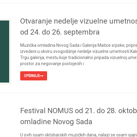
Otvaranje nedelje vizuelne umetnos
od 24. do 26. septembra
Muzička omladina Novog Sada i Galerija Matice srpske, priprem
izvedeni u okviru ovogodišnje nedelje vizuelne umetnosti Kale
Trgu galerija, mestu koje tradicionalno pripada vizuelnoj umet
prostor za negovanje postojećih i
OPŠIRNIJE
Festival NOMUS od 21. do 28. oktob
omladine Novog Sada
U ovih osam oktobarskih muzičkih dana, nalazi se osam sjaj