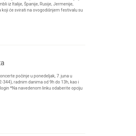
i iz Italije, Španije, Rusije, Jermenije,
a koji će svirati na ovogodišnjem festivalu su
ta
ncerte počinje u ponedeljak, 7. juna u
2-344), radnim danima od 9h do 13h, kao i
/login *Na navedenom linku odaberite opciju