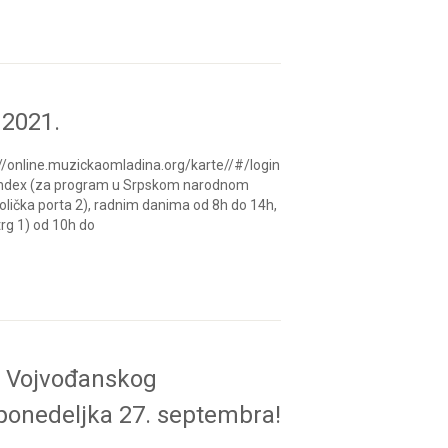
 2021.
p://online.muzickaomladina.org/karte//#/login
te/index (za program u Srpskom narodnom
tolička porta 2), radnim danima od 8h do 14h,
rg 1) od 10h do
 i Vojvođanskog
 ponedeljka 27. septembra!