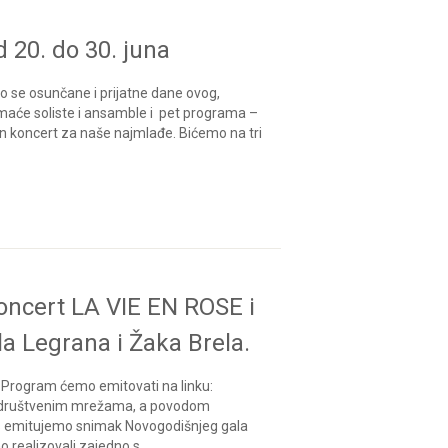
 20. do 30. juna
 se osunčane i prijatne dane ovog,
aće soliste i ansamble i pet programa –
an koncert za naše najmlađe. Bićemo na tri
oncert LA VIE EN ROSE i
la Legrana i Žaka Brela.
in Program ćemo emitovati na linku:
a društvenim mrežama, a povodom
as emitujemo snimak Novogodišnjeg gala
o realizovali zajedno s