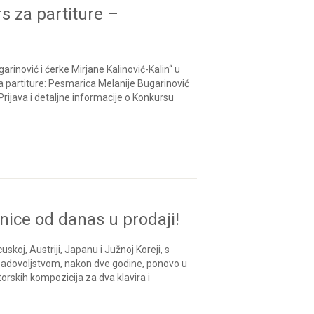
s za partiture –
inović i ćerke Mirjane Kalinović-Kalin“ u
 partiture: Pesmarica Melanije Bugarinović
Prijava i detaljne informacije o Konkursu
ice od danas u prodaji!
koj, Austriji, Japanu i Južnoj Koreji, s
m zadovoljstvom, nakon dve godine, ponovo u
orskih kompozicija za dva klavira i