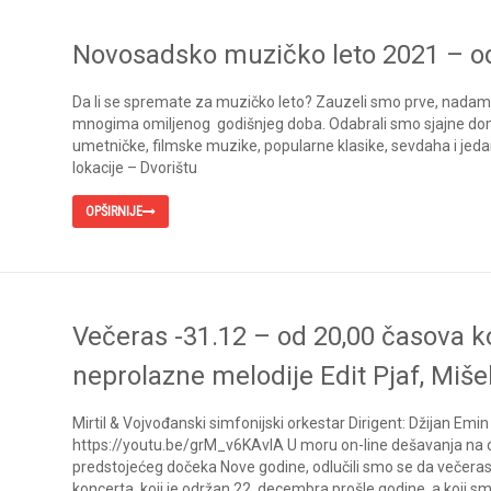
Novosadsko muzičko leto 2021 – od
Da li se spremate za muzičko leto? Zauzeli smo prve, nadamo
mnogima omiljenog godišnjeg doba. Odabrali smo sjajne dom
umetničke, filmske muzike, popularne klasike, sevdaha i jed
lokacije – Dvorištu
OPŠIRNIJE
Večeras -31.12 – od 20,00 časova k
neprolazne melodije Edit Pjaf, Miše
Mirtil & Vojvođanski simfonijski orkestar Dirigent: Džijan Em
https://youtu.be/grM_v6KAvlA U moru on-line dešavanja n
predstojećeg dočeka Nove godine, odlučili smo se da večer
koncerta, koji je održan 22. decembra prošle godine, a koji sm