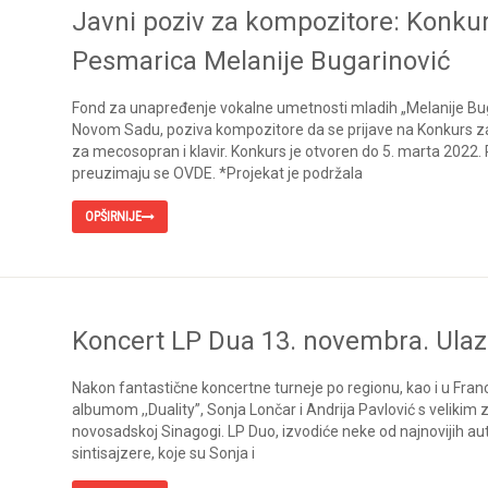
Javni poziv za kompozitore: Konkur
Pesmarica Melanije Bugarinović
Fond za unapređenje vokalne umetnosti mladih „Melanije Bugar
Novom Sadu, poziva kompozitore da se prijave na Konkurs za
za mecosopran i klavir. Konkurs je otvoren do 5. marta 2022. 
preuzimaju se OVDE. *Projekat je podržala
OPŠIRNIJE
Koncert LP Dua 13. novembra. Ulazn
Nakon fantastične koncertne turneje po regionu, kao i u Francus
albumom ,,Duality”, Sonja Lončar i Andrija Pavlović s veliki
novosadskoj Sinagogi. LP Duo, izvodiće neke od najnovijih aut
sintisajzere, koje su Sonja i