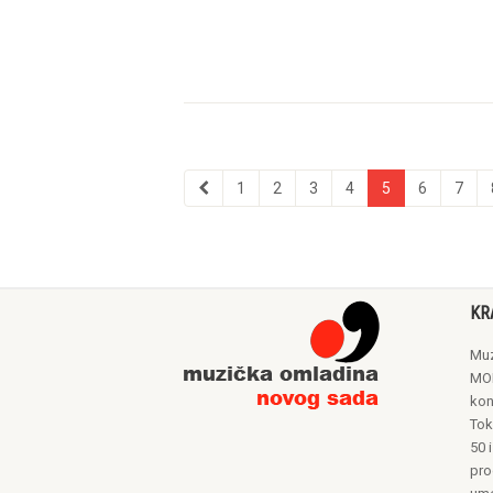
1
2
3
4
5
6
7
KR
Muz
MON
kon
Tok
50 i
pro