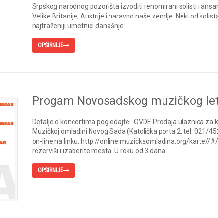
Srpskog narodnog pozorišta izvoditi renomirani solisti i ansambl
Velike Britanije, Austrije i naravno naše zemlje. Neki od solist
najtraženiji umetnici današnje
OPŠIRNIJE
Progam Novosadskog muzičkog le
Detalje o koncertima pogledajte: OVDE Prodaja ulaznica za ko
Muzičkoj omladini Novog Sada (Katolička porta 2, tel. 021/45
on-line na linku: http://online.muzickaomladina.org/karte//#
rezerviši i izaberite mesta. U roku od 3 dana
OPŠIRNIJE