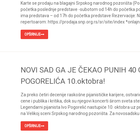
Karte se prodaju na blagajni Srpskog narodnog pozorišta (Po
početka poslednje predstave -subotom od 14h do početka po
ima predstava – od 17h do početka predstave Rezervacije: Na
repertoarom: https://prodaja.snp.org.rs/sr/site/index *onlaj
OPŠIRNIJE
NOVI SAD GA JE ČEKAO PUNIH 40 G
POGORELIĆA 10.oktobra!
Za preko četiri decenije raskošne pijanističke karijere, ostvar
cene i publika i kritika, dok su njegovi koncerti širom sveta st
Legendarni pijanista Ivo Pogorelić nastupiće 10. oktobra uz 
na Velikoj sceni Srpskog narodnog pozorišta. Za novosadsku
OPŠIRNIJE