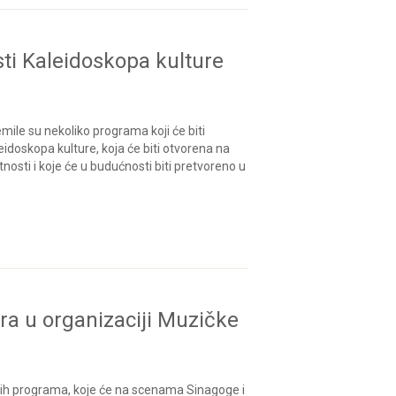
ti Kaleidoskopa kulture
ile su nekoliko programa koji će biti
idoskopa kulture, koja će biti otvorena na
nosti i koje će u budućnosti biti pretvoreno u
ra u organizaciji Muzičke
nih programa, koje će na scenama Sinagoge i