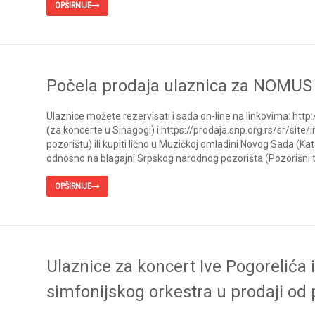
OPŠIRNIJE
Počela prodaja ulaznica za NOMUS
Ulaznice možete rezervisati i sada on-line na linkovima: htt
(za koncerte u Sinagogi) i https://prodaja.snp.org.rs/sr/si
pozorištu) ili kupiti lično u Muzičkoj omladini Novog Sada (Ka
odnosno na blagajni Srpskog narodnog pozorišta (Pozorišni t
OPŠIRNIJE
Ulaznice za koncert Ive Pogorelića
simfonijskog orkestra u prodaji od