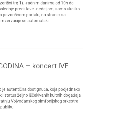
zorišni trg 1). -radnim danima od 10h do
slednje predstave -nedeljom, samo ukoliko
 pozorišnom portalu, na stranici sa
n rezervacije se automatski
ODINA – koncert IVE
io je autentična dostignuća, koja podjednako
ekli status željno iščekivanih kultnih događaja.
pratnju Vojvođanskog simfonijskog orkestra
 publiku