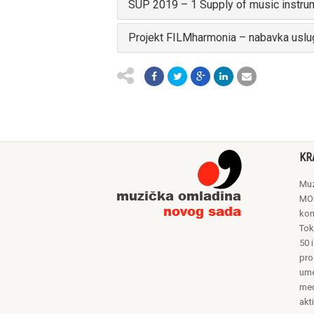
SUP 2019 – 1 Supply of music inst
Projekt FILMharmonia – nabavka usluga
KR
Muz
MON
kon
Tok
50 i
pro
ume
međ
akt