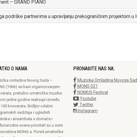
rument – GRAND PIANO
 podrške partnerima u upravljanju prekograničnim projektom u Hr
ATKO O NAMA
PRONAĐITE NAS NA:
Muzicka Omladina Novoga Sa
ička omladina Novog Sada –
MONS 021
S (1966) se bavi organizovanjem
NOMUS Festival
cerata, pretežno umetničke muzike.
Youtube
om jedne godine realizuje između
Twitter
 100 koncerata. Brižljivi odabiri
Instagram
gramskih sadržaja i uglednih
tnika i ansambala s domaće i
unarodne scene prioriteti su u svim
ivnostima MONS-a. Pored umetničke