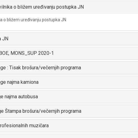
ilnika o bližem uređivanju postupka JN
a o bližem uređivanju postupka JN
a JN
 OBOE, MONS_SUP 2020-1
ge : Tisak brošura/večernjih programa
uge najma kamiona
ge najma autobusa
uge Štampa brošura/večernjih programa
ofesionalnih muzičara