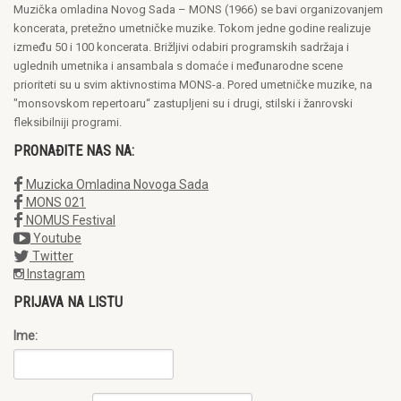
Muzička omladina Novog Sada – MONS (1966) se bavi organizovanjem
koncerata, pretežno umetničke muzike. Tokom jedne godine realizuje
između 50 i 100 koncerata. Brižljivi odabiri programskih sadržaja i
uglednih umetnika i ansambala s domaće i međunarodne scene
prioriteti su u svim aktivnostima MONS-a. Pored umetničke muzike, na
"monsovskom repertoaru“ zastupljeni su i drugi, stilski i žanrovski
fleksibilniji programi.
PRONAĐITE NAS NA:
Muzicka Omladina Novoga Sada
MONS 021
NOMUS Festival
Youtube
Twitter
Instagram
PRIJAVA NA LISTU
Ime: