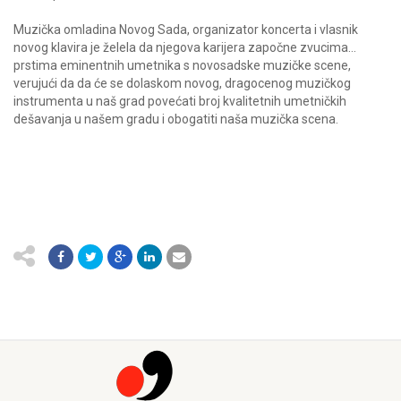
Muzička omladina Novog Sada, organizator koncerta i vlasnik
novog klavira je želela da njegova karijera započne zvucima…
prstima eminentnih umetnika s novosadske muzičke scene,
verujući da da će se dolaskom novog, dragocenog muzičkog
instrumenta u naš grad povećati broj kvalitetnih umetničkih
dešavanja u našem gradu i obogatiti naša muzička scena.