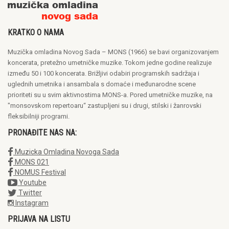
KRATKO O NAMA
Muzička omladina Novog Sada – MONS (1966) se bavi organizovanjem
koncerata, pretežno umetničke muzike. Tokom jedne godine realizuje
između 50 i 100 koncerata. Brižljivi odabiri programskih sadržaja i
uglednih umetnika i ansambala s domaće i međunarodne scene
prioriteti su u svim aktivnostima MONS-a. Pored umetničke muzike, na
"monsovskom repertoaru“ zastupljeni su i drugi, stilski i žanrovski
fleksibilniji programi.
PRONAĐITE NAS NA:
Muzicka Omladina Novoga Sada
MONS 021
NOMUS Festival
Youtube
Twitter
Instagram
PRIJAVA NA LISTU