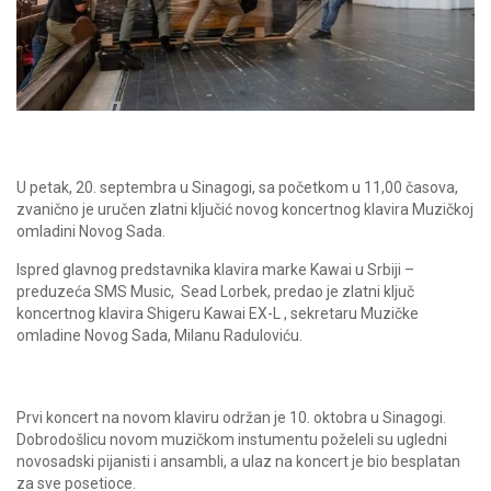
U petak, 20. septembra u Sinagogi, sa početkom u 11,00 časova,
zvanično je uručen zlatni ključić novog koncertnog klavira Muzičkoj
omladini Novog Sada.
Ispred glavnog predstavnika klavira marke Kawai u Srbiji –
preduzeća SMS Music, Sead Lorbek, predao je zlatni ključ
koncertnog klavira Shigeru Kawai EX-L , sekretaru Muzičke
omladine Novog Sada, Milanu Raduloviću.
Prvi koncert na novom klaviru održan je 10. oktobra u Sinagogi.
Dobrodošlicu novom muzičkom instumentu poželeli su ugledni
novosadski pijanisti i ansambli, a ulaz na koncert je bio besplatan
za sve posetioce.