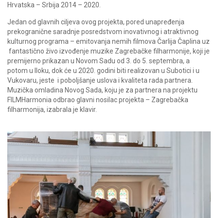
Hrvatska – Srbija 2014 – 2020.
Jedan od glavnih ciljeva ovog projekta, pored unapređenja
prekogranične saradnje posredstvom inovativnog i atraktivnog
kulturnog programa – emitovanja nemih filmova Čarlija Čaplina uz
fantastično živo izvođenje muzike Zagrebačke filharmonije, koji je
premijerno prikazan u Novom Sadu od 3. do 5. septembra, a
potom u Iloku, dok će u 2020. godini biti realizovan u Subotici i u
Vukovaru, jeste i poboljšanje uslova i kvaliteta rada partnera.
Muzička omladina Novog Sada, koju je za partnera na projektu
FILMHarmonia odbrao glavni nosilac projekta – Zagrebačka
filharmonija, izabrala je klavir.