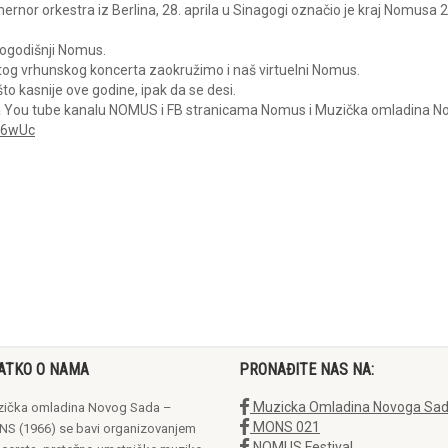
rnor orkestra iz Berlina, 28. aprila u Sinagogi označio je kraj Nomusa 2
vogodišnji Nomus.
g vrhunskog koncerta zaokružimo i naš virtuelni Nomus.
o kasnije ove godine, ipak da se desi.
a na You tube kanalu NOMUS i FB stranicama Nomus i Muzička omladina N
s6wUc
ATKO O NAMA
PRONAĐITE NAS NA:
Muzicka Omladina Novoga Sa
ička omladina Novog Sada –
MONS 021
S (1966) se bavi organizovanjem
NOMUS Festival