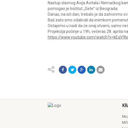
Nastup slavnog Avija Avitala i Nemačkog kame
pomogao je Institut „Gete” iz Beograda.
Danas, na isti dan, trebalo je da zatvorimo o
Baš zato smo odabrali da snimkom pomenuto
Ostajemo u nadi da će onaj stvarni, samo nešt
Projekcija počinje u 19h, večeras 28. april
https://www.youtube.com/watch?v=kEqV9I
KR
Muz
MON