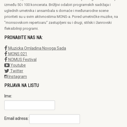
između 50 i 100 koncerata. Brižljivi odabiri programskih sadržaja i
uglednih umetnika i ansambala s domaće i međunarodne scene
prioriteti su u svim aktivnostima MONS-a. Pored umetničke muzike, na
"monsovskom repertoaru“ zastupljeni su i drugi, stilski i žanrovski
fleksibilniji programi.
PRONAĐITE NAS NA:
Muzicka Omladina Novoga Sada
MONS 021
NOMUS Festival
Youtube
Twitter
Instagram
PRIJAVA NA LISTU
Ime:
Email adresa: