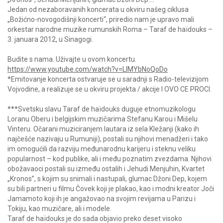
Jedan od nezaboravanih koncerata u okviru našeg ciklusa
„Božićno-novogodišnji koncerti“, priredio nam je upravo mali
orkestar narodne muzike rumunskih Roma – Taraf de haïdouks –
3. januara 2012, u Sinagogi.
Budite s nama. Uživajte u ovom koncertu.
https://www.youtube.com/watch?v=LIMYbNoQoDo
*Emitovanje koncerta ostvaruje se u saradnji s Radio-televizijom
Vojvodine, a realizuje se u okviru projekta / akcije I OVO CE PROCI.
***Svetsku slavu Taraf de haïdouks duguje etnomuzikologu
Loranu Oberu i belgijskim muzičarima Stefanu Karou i Mišelu
Vinteru. Očarani muziciranjem lautara iz sela Kležanji (kako ih
najčešće nazivaju u Rumuniji), postali su njihovi menadžeri i tako
im omogućili da razviju međunarodnu karijeru i steknu veliku
popularnost – kod publike, ali i među poznatim zvezdama. Njihovi
obožavaoci postali su između ostalih i Jehudi Menjuhin, Kvartet
„Kronos”, s kojim su snimali i nastupali, glumac Džoni Dep, kojem
su bili partneri u filmu Čovek koji je plakao, kao i modni kreator Joči
Jamamoto koji ih je angažovao na svojim revijama u Parizu i
Tokiju, kao muzičare, ali i modele.
Taraf de haïdouks je do sada objavio preko deset visoko