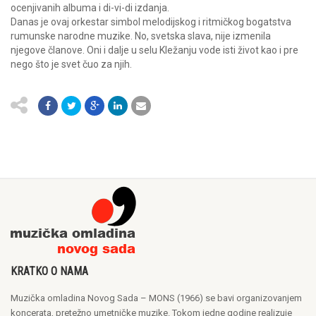
ocenjivanih albuma i di-vi-di izdanja.
Danas je ovaj orkestar simbol melodijskog i ritmičkog bogatstva
rumunske narodne muzike. No, svetska slava, nije izmenila
njegove članove. Oni i dalje u selu Kležanju vode isti život kao i pre
nego što je svet čuo za njih.
KRATKO O NAMA
Muzička omladina Novog Sada – MONS (1966) se bavi organizovanjem
koncerata, pretežno umetničke muzike. Tokom jedne godine realizuje