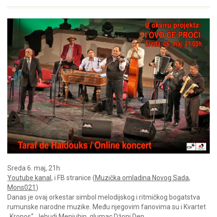
Sreda 6. maj, 21h
Youtube kanal,
i FB stranice (
Muzička omladina Novog Sada
,
Mons021
)
Danas je ovaj orkestar simbol melodijskog i ritmičkog bogatstva
rumunske narodne muzike. Među njegovim fanovima su i Kvartet
„Kronos“, Jehudi Menjuhin, glumac Džoni Dep….