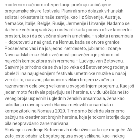
modernim načinom interpertacije proširuju uobičajene
programske okvire festivala. Planirali smo dolazak vrhunskih
solista i orkestara iz naše zemlje, kao i iz Slovenije, Austrije,
Nemačke, Italije, Belgije, Rusije, Jermenije i Litvanije. Nadamo se
da će se veći broj sadržaja i ostvariti kada ponovo ožive koncertni
prostori, kao i da će većina slavnih umetnika – solista i ansambala
– doputovati u naš grad, na Nomus, kada se otvore granice.
Podsećamo vas i na još jedno: četrdeseto, jubilarno, izdanje
Novosadskih muzičkih svečanosti posvećeno je jednom od
najvećih kompozitora svih vremena – Ludvigu van Betovenu.
Sasvim je prirodno da se dva i po veka od Betovenovog rođenja
obeleži i na najuglednijem festivalu umetničke muzike u našoj
zemlji i to, naravno, planiranim velikim brojem izvođenja
raznovrsnih dela ovog velikana u ovogodišnjem programu. Kao još
jedan moto festivala pojavljuju se i heroine, u vidu učešća nešto
većeg broja uspešnih i uglednih ženskih ansambala, žena kao
solistkinja i ravnopravnih članica mešovitih ansambala i
kompozitorki na Nomusu 2020. Time smo želeli da skrenemo
pažnju na kreativnost brojnih heroina, koja je tokom istorije dugo
bila neopravdano zanemarivana.
Slušanje i izvođenje Betovenovih dela uživo sada nije moguće. Ali
zato jeste odabir iz bogatog opusa ovog velikana, kao i nekog