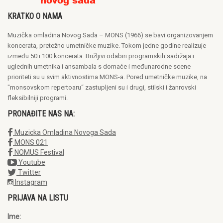
KRATKO O NAMA
Muzička omladina Novog Sada – MONS (1966) se bavi organizovanjem
koncerata, pretežno umetničke muzike. Tokom jedne godine realizuje
između 50 i 100 koncerata. Brižljivi odabiri programskih sadržaja i
uglednih umetnika i ansambala s domaće i međunarodne scene
prioriteti su u svim aktivnostima MONS-a. Pored umetničke muzike, na
"monsovskom repertoaru“ zastupljeni su i drugi, stilski i žanrovski
fleksibilniji programi.
PRONAĐITE NAS NA:
Muzicka Omladina Novoga Sada
MONS 021
NOMUS Festival
Youtube
Twitter
Instagram
PRIJAVA NA LISTU
Ime: