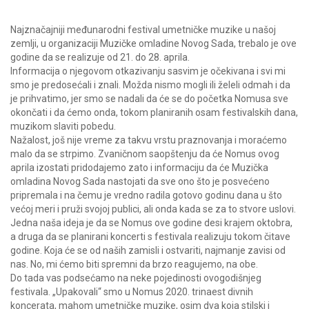
Najznačajniji međunarodni festival umetničke muzike u našoj
zemlji, u organizaciji Muzičke omladine Novog Sada, trebalo je ove
godine da se realizuje od 21. do 28. aprila.
Informacija o njegovom otkazivanju sasvim je očekivana i svi mi
smo je predosećali i znali. Možda nismo mogli ili želeli odmah i da
je prihvatimo, jer smo se nadali da će se do početka Nomusa sve
okončati i da ćemo onda, tokom planiranih osam festivalskih dana,
muzikom slaviti pobedu.
Nažalost, još nije vreme za takvu vrstu praznovanja i moraćemo
malo da se strpimo. Zvaničnom saopštenju da će Nomus ovog
aprila izostati pridodajemo zato i informaciju da će Muzička
omladina Novog Sada nastojati da sve ono što je posvećeno
pripremala i na čemu je vredno radila gotovo godinu dana u što
većoj meri i pruži svojoj publici, ali onda kada se za to stvore uslovi.
Jedna naša ideja je da se Nomus ove godine desi krajem oktobra,
a druga da se planirani koncerti s festivala realizuju tokom čitave
godine. Koja će se od naših zamisli i ostvariti, najmanje zavisi od
nas. No, mi ćemo biti spremni da brzo reagujemo, na obe.
Do tada vas podsećamo na neke pojedinosti ovogodišnjeg
festivala. „Upakovali“ smo u Nomus 2020. trinaest divnih
koncerata, mahom umetničke muzike, osim dva koja stilski i