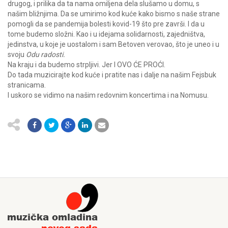
drugog, i prilika da ta nama omiljena dela slušamo u domu, s
našim bližnjima. Da se umirimo kod kuće kako bismo s naše strane
pomogli da se pandemija bolesti kovid-19 što pre završi. I da u
tome budemo složni. Kao i u idejama solidarnosti, zajedništva,
jedinstva, u koje je uostalom i sam Betoven verovao, što je uneo i u
svoju
Odu radosti.
Na kraju i da budemo strpljivi. Jer I OVO ĆE PROĆI.
Do tada muzicirajte kod kuće i pratite nas i dalje na našim Fejsbuk
stranicama.
I uskoro se vidimo na našim redovnim koncertima i na Nomusu.