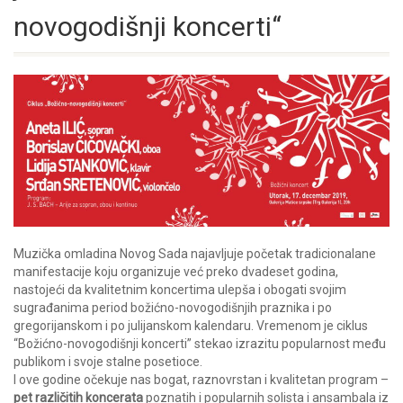
novogodišnji koncerti“
Muzička omladina Novog Sada najavljuje početak tradicionalane
manifestacije koju organizuje
već preko dvadeset godina,
nastojeći da kvalitetnim koncertima ulepša i obogati svojim
sugrađanima period božićno-novogodišnjih praznika i po
gregorijanskom i po julijanskom kalendaru. Vremenom je ciklus
“Božićno-novogodišnji koncerti” stekao izrazitu popularnost među
publikom i svoje stalne posetioce.
I ove godine očekuje nas bogat, raznovrstan i kvalitetan program –
pet različitih koncerata
poznatih i popularnih solista i ansambala iz