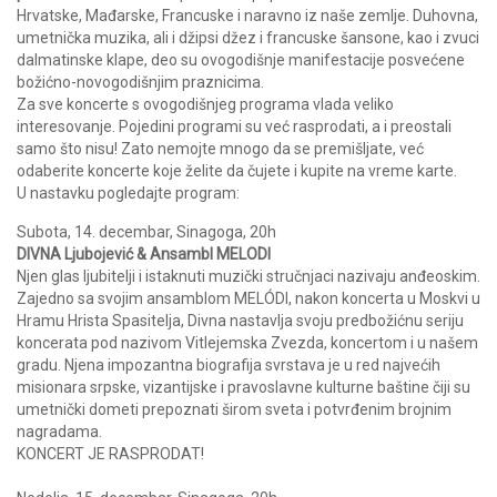
Hrvatske, Mađarske, Francuske i naravno iz naše zemlje. Duhovna,
umetnička muzika, ali i džipsi džez i francuske šansone, kao i zvuci
dalmatinske klape, deo su ovogodišnje manifestacije posvećene
božićno-novogodišnjim praznicima.
Za sve koncerte s ovogodišnjeg programa vlada veliko
interesovanje. Pojedini programi su već rasprodati, a i preostali
samo što nisu! Zato nemojte mnogo da se premišljate, već
odaberite koncerte koje želite da čujete i kupite na vreme karte.
U nastavku pogledajte program:
Subota, 14. decembar, Sinagoga, 20h
DIVNA Ljubojević & Ansambl MELODI
Njen glas ljubitelji i istaknuti muzički stručnjaci nazivaju anđeoskim.
Zajedno sa svojim ansamblom MELÓDI, nakon koncerta u Moskvi u
Hramu Hrista Spasitelja, Divna nastavlja svoju predbožićnu seriju
koncerata pod nazivom Vitlejemska Zvezda, koncertom i u našem
gradu. Njena impozantna biografija svrstava je u red najvećih
misionara srpske, vizantijske i pravoslavne kulturne baštine čiji su
umetnički dometi prepoznati širom sveta i potvrđenim brojnim
nagradama.
KONCERT JE RASPRODAT!