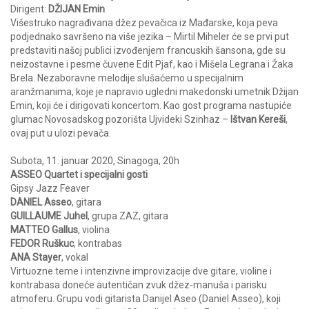
Dirigent:
DŽIJAN Emin
Višestruko nagrađivana džez pevačica iz Mađarske, koja peva
podjednako savršeno na više jezika – Mirtil Miheler će se prvi put
predstaviti našoj publici izvođenjem francuskih šansona, gde su
neizostavne i pesme čuvene Edit Pjaf, kao i Mišela Legrana i Žaka
Brela. Nezaboravne melodije slušaćemo u specijalnim
aranžmanima, koje je napravio ugledni makedonski umetnik Džijan
Emin, koji će i dirigovati koncertom. Kao gost programa nastupiće
glumac Novosadskog pozorišta Ujvideki Szinhaz –
Ištvan Kereši
,
ovaj put u ulozi pevača.
Subota, 11. januar 2020, Sinagoga, 20h
ASSEO Quartet i specijalni gosti
Gipsy Jazz Feaver
DANIEL Asseo
, gitara
GUILLAUME Juhel
, grupa ZAZ, gitara
MATTEO Gallus
, violina
FEDOR Ruškuc
, kontrabas
ANA Stayer
, vokal
Virtuozne teme i intenzivne improvizacije dve gitare, violine i
kontrabasa doneće autentičan zvuk džez-manuša i parisku
atmoferu. Grupu vodi gitarista Danijel Aseo (Daniel Asseo), koji