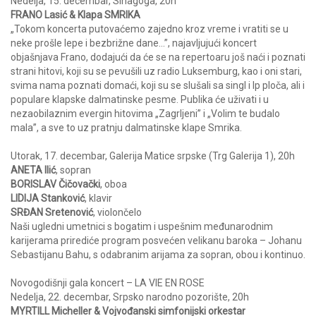
Nedelja, 15. decembar, Sinagoga, 20h
FRANO Lasić & Klapa SMRIKA
„Tokom koncerta putovaćemo zajedno kroz vreme i vratiti se u
neke prošle lepe i bezbrižne dane…”, najavljujući koncert
objašnjava Frano, dodajući da će se na repertoaru još naći i poznati
strani hitovi, koji su se pevušili uz radio Luksemburg, kao i oni stari,
svima nama poznati domaći, koji su se slušali sa singl i lp ploča, ali i
populare klapske dalmatinske pesme. Publika će uživati i u
nezaobilaznim evergin hitovima „Zagrljeni” i „Volim te budalo
mala”, a sve to uz pratnju dalmatinske klape Smrika.
Utorak, 17. decembar, Galerija Matice srpske (Trg Galerija 1), 20h
ANETA Ilić
, sopran
BORISLAV Čičovački
, oboa
LIDIJA Stanković
, klavir
SRĐAN Sretenović
, violončelo
Naši ugledni umetnici s bogatim i uspešnim međunarodnim
karijerama prirediće program posvećen velikanu baroka – Johanu
Sebastijanu Bahu, s odabranim arijama za sopran, obou i kontinuo.
Novogodišnji gala koncert – LA VIE EN ROSE
Nedelja, 22. decembar, Srpsko narodno pozorište, 20h
MYRTILL Micheller & Vojvođanski simfonijski orkestar