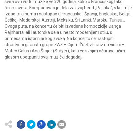
svira ovu vrstu muzike već 20 godina, kako u Francuskoj, tako i
širom sveta. Komponovao je dela za svoj bend „Palinka“, s kojim je
izdao tri albuma i nastupao u Francuskoj, Španiji, Engleskoj, Belgiji,
Češkoj, Mađarskoj, Austriji, Meksiku, Šri Lanki, Maroku, Tunisu…
Ovoga puta, na koncertu će biti izvedene kompozicije Đanga
Rajnharta, ali i autorska dela u nešto modernijem stilu, s
primesama istočnjačkog zvuka. Na koncertu će nastupiti i
strastveni gitarista grupe ZAZ – Gijom Žuel, virtuoz na violini –
Mateo Galus i Ana Štajer (Stayer), koja će svojim očaravajućim
glasom upotpuniti ovaj muzički događaj.