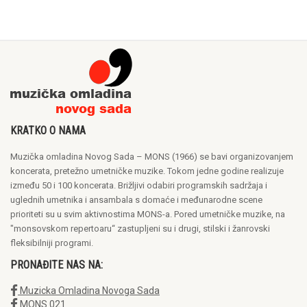
KRATKO O NAMA
Muzička omladina Novog Sada – MONS (1966) se bavi organizovanjem
koncerata, pretežno umetničke muzike. Tokom jedne godine realizuje
između 50 i 100 koncerata. Brižljivi odabiri programskih sadržaja i
uglednih umetnika i ansambala s domaće i međunarodne scene
prioriteti su u svim aktivnostima MONS-a. Pored umetničke muzike, na
"monsovskom repertoaru“ zastupljeni su i drugi, stilski i žanrovski
fleksibilniji programi.
PRONAĐITE NAS NA:
Muzicka Omladina Novoga Sada
MONS 021