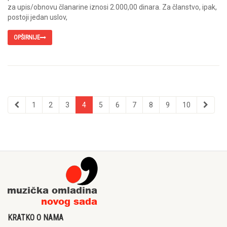
za upis/obnovu članarine iznosi 2.000,00 dinara. Za članstvo, ipak,
postoji jedan uslov,
OPŠIRNIJE
1
2
3
4
5
6
7
8
9
10
KRATKO O NAMA