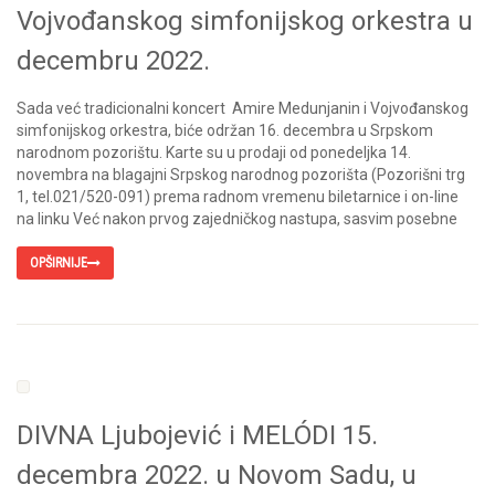
Vojvođanskog simfonijskog orkestra u
decembru 2022.
Sada već tradicionalni koncert Amire Medunjanin i Vojvođanskog
simfonijskog orkestra, biće održan 16. decembra u Srpskom
narodnom pozorištu. Karte su u prodaji od ponedeljka 14.
novembra na blagajni Srpskog narodnog pozorišta (Pozorišni trg
1, tel.021/520-091) prema radnom vremenu biletarnice i on-line
na linku Već nakon prvog zajedničkog nastupa, sasvim posebne
OPŠIRNIJE
DIVNA Ljubojević i MELÓDI 15.
decembra 2022. u Novom Sadu, u