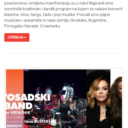
posetiocima i omiljenu manifestaciju su u toku! Napravili smo
umetnički kvalitetan i šarolik program na kojem se nalaze koncerti
klasične, etno, tango, fado i pop muzike. Pozvali smo sjajne
muzičare i ansamble iz naše zemlje, Hrvatske, Argentine,
Portugala i Kanade. U nastavku
OPŠIRNIJE