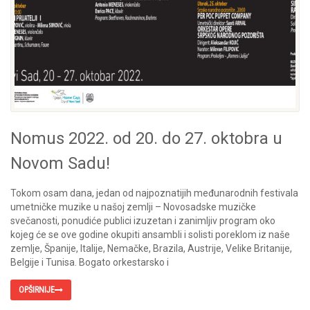
Nomus 2022. od 20. do 27. oktobra u
Novom Sadu!
Tokom osam dana, jedan od najpoznatijih međunarodnih festivala
umetničke muzike u našoj zemlji – Novosadske muzičke
svečanosti, ponudiće publici izuzetan i zanimljiv program oko
kojeg će se ove godine okupiti ansambli i solisti poreklom iz naše
zemlje, Španije, Italije, Nemačke, Brazila, Austrije, Velike Britanije,
Belgije i Tunisa. Bogato orkestarsko i
OPŠIRNIJE