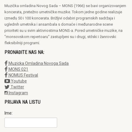
Muzička omladina Novog Sada – MONS (1966) se bavi organizovanjem
koncerata, pretežno umetničke muzike. Tokom jedne godine realizuje
između 50 i 100 koncerata. Brižljivi odabiri programskih sadržaja i
uglednih umetnika i ansambala s domaće i međunarodne scene
prioriteti su u svim aktivnostima MONS-a. Pored umetničke muzike, na
"monsovskom repertoaru“ zastupljeni su i drugi, stilski i žanrovski
fleksibilniji programi.
PRONAĐITE NAS NA:
Muzicka Omladina Novoga Sada
MONS 021
NOMUS Festival
Youtube
Twitter
Instagram
PRIJAVA NA LISTU
Ime: