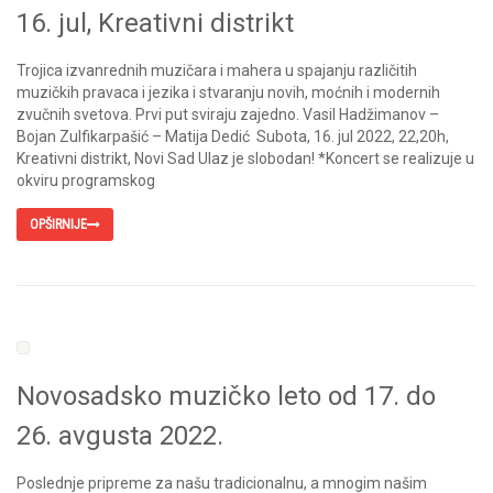
16. jul, Kreativni distrikt
Trojica izvanrednih muzičara i mahera u spajanju različitih
muzičkih pravaca i jezika i stvaranju novih, moćnih i modernih
zvučnih svetova. Prvi put sviraju zajedno. Vasil Hadžimanov –
Bojan Zulfikarpašić – Matija Dedić Subota, 16. jul 2022, 22,20h,
Kreativni distrikt, Novi Sad Ulaz je slobodan! *Koncert se realizuje u
okviru programskog
OPŠIRNIJE
Novosadsko muzičko leto od 17. do
26. avgusta 2022.
Poslednje pripreme za našu tradicionalnu, a mnogim našim