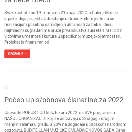
Svake subote od 19. marta do 21. maja 2022, u Galeriji Matice
srpske Ideja projekta Odrastanje u Gradu kulture jeste da se
realizacijom posebno osmišljenih aktivnosti za bebe i decu,
najmlađim sugrađanima pruže prva iskustva susreta s različitim
vidovima umetnosti i kulture u specifičnoj muzejskoj atmosferi.
Projekat je finansiran od
OPŠIRNIJE
Počeo upis/obnova članarine za 2022
Ostvarite POPUST OD 50% tokom 2022. na SVE programe u
NAŠOJ ORGANIZACIJI, koji se održavaju u Sinagogi i drugim
manjim salama u gradu, a 20% na događaje u Srpskom narodnom
pozorištu. BUDITE ČLAN MUZIČKE OMLADINE NOVOG SADA Cena