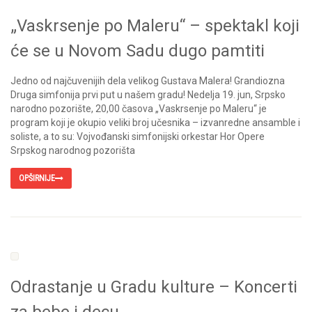
„Vaskrsenje po Maleru“ – spektakl koji
će se u Novom Sadu dugo pamtiti
Jedno od najčuvenijih dela velikog Gustava Malera! Grandiozna
Druga simfonija prvi put u našem gradu! Nedelja 19. jun, Srpsko
narodno pozorište, 20,00 časova „Vaskrsenje po Maleru“ je
program koji je okupio veliki broj učesnika – izvanredne ansamble i
soliste, a to su: Vojvođanski simfonijski orkestar Hor Opere
Srpskog narodnog pozorišta
OPŠIRNIJE
Odrastanje u Gradu kulture – Koncerti
za bebe i decu