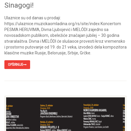
Sinagogi!
Ulaznice su od danas u prodaji:
https://ulaznice.muzickaomladina.org/rs/site/index Koncertom
PESMA HERUVIMA, Divna Ljubojević i MELÓDI zajedno sa
novosadskom publikom, obeležiće značajan jubilej – 30 godina
stvaralaštva. Divna i MELÓDI će slušaoce provesti kroz vremensko
i prostorno putovanje od 19. do 21 veka, izvodeći dela kompozitora
klasične muzike Rusije, Belorusije, Srbije, Grčke.
OPŠIRNIJE