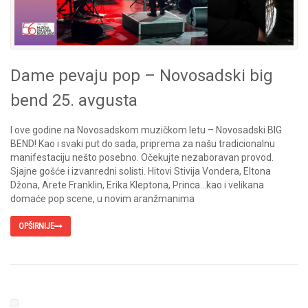
Dame pevaju pop – Novosadski big
bend 25. avgusta
I ove godine na Novosadskom muzičkom letu – Novosadski BIG
BEND! Kao i svaki put do sada, priprema za našu tradicionalnu
manifestaciju nešto posebno. Očekujte nezaboravan provod.
Sjajne gošće i izvanredni solisti. Hitovi Stivija Vondera, Eltona
Džona, Arete Franklin, Erika Kleptona, Princa…kao i velikana
domaće pop scene, u novim aranžmanima
OPŠIRNIJE