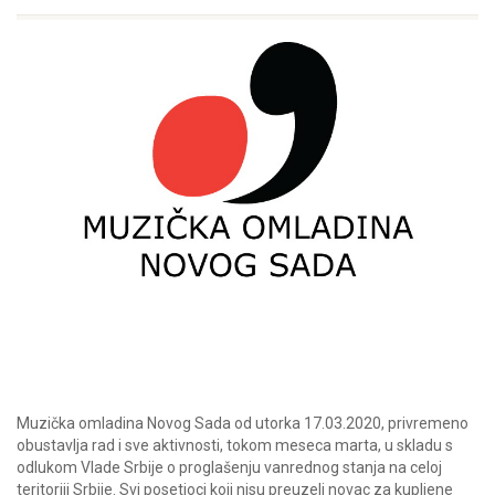
Muzička omladina Novog Sada od utorka 17.03.2020, privremeno
obustavlja rad i sve aktivnosti, tokom meseca marta, u skladu s
odlukom Vlade Srbije o proglašenju vanrednog stanja na celoj
teritoriji Srbije. Svi posetioci koji nisu preuzeli novac za kupljene