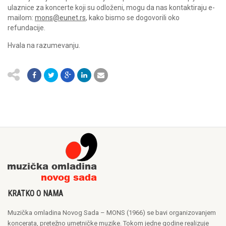
ulaznice za koncerte koji su odloženi, mogu da nas kontaktiraju e-
mailom:
mons@eunet.rs
, kako bismo se dogovorili oko
refundacije.
Hvala na razumevanju.
KRATKO O NAMA
Muzička omladina Novog Sada – MONS (1966) se bavi organizovanjem
koncerata, pretežno umetničke muzike. Tokom jedne godine realizuje