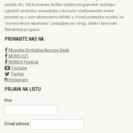
između 50 i 100 koncerata. Brižljivi odabiri programskih sadržaja i
uglednih umetnika i ansambala s domaće i međunarodne scene
prioriteti su u svim aktivnostima MONS-a. Pored umetničke muzike, na
"monsovskom repertoaru“ zastupljeni su i drugi, stilski i žanrovski
fleksibilniji programi.
PRONAĐITE NAS NA:
Muzicka Omladina Novoga Sada
MONS 021
NOMUS Festival
Youtube
Twitter
Instagram
PRIJAVA NA LISTU
Ime:
Email adresa: