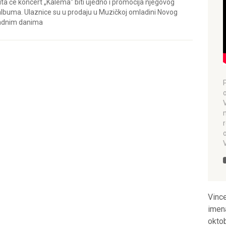
ta će koncert „Kalema“ biti ujedno i promocija njegovog
albuma. Ulaznice su u prodaju u Muzičkoj omladini Novog
adnim danima
Vince
imen
okto