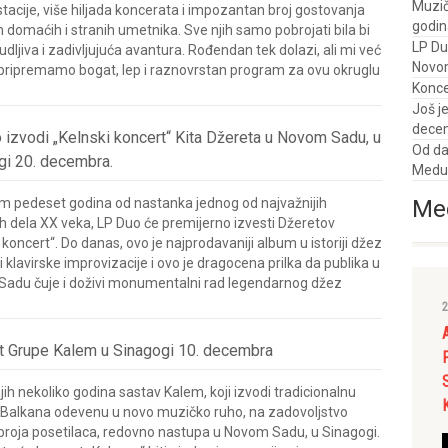
Muzič
tacije, više hiljada koncerata i impozantan broj gostovanja
godin
 domaćih i stranih umetnika. Sve njih samo pobrojati bila bi
LP Du
dljiva i zadivljujuća avantura. Rođendan tek dolazi, ali mi već
Novom
 pripremamo bogat, lep i raznovrstan program za ovu okruglu
Konce
Još j
dece
 izvodi „Kelnski koncert“ Kita Džereta u Novom Sadu, u
Od da
gi 20. decembra.
Medun
Med
 pedeset godina od nastanka jednog od najvažnijih
h dela XX veka, LP Duo će premijerno izvesti Džeretov
 koncert“. Do danas, ovo je najprodavaniji album u istoriji džez
 klavirske improvizacije i ovo je dragocena prilka da publika u
adu čuje i doživi monumentalni rad legendarnog džez
2
t Grupe Kalem u Sinagogi 10. decembra
ih nekoliko godina sastav Kalem, koji izvodi tradicionalnu
Balkana odevenu u novo muzičko ruho, na zadovoljstvo
 broja posetilaca, redovno nastupa u Novom Sadu, u Sinagogi.