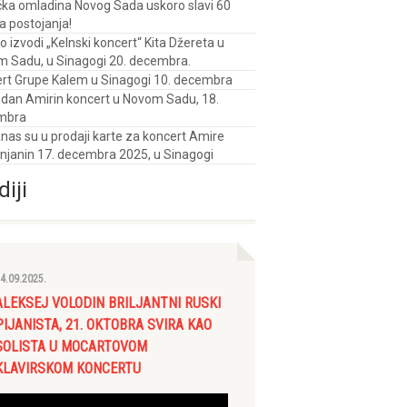
ka omladina Novog Sada uskoro slavi 60
a postojanja!
o izvodi „Kelnski koncert“ Kita Džereta u
 Sadu, u Sinagogi 20. decembra.
rt Grupe Kalem u Sinagogi 10. decembra
edan Amirin koncert u Novom Sadu, 18.
mbra
nas su u prodaji karte za koncert Amire
janin 17. decembra 2025, u Sinagogi
iji
4.09.2025.
ALEKSEJ VOLODIN BRILJANTNI RUSKI
PIJANISTA, 21. OKTOBRA SVIRA KAO
SOLISTA U MOCARTOVOM
KLAVIRSKOM KONCERTU