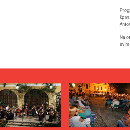
Prog
špan
Anto
Na ot
svira