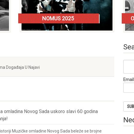
NOMUS 2025
O
Nomus razlog više/istorija festivala
o
Se
a Događaja U Najavi
Email
a omladina Novog Sada uskoro slavi 60 godina
Ne
nja!
 istoriji Muzičke omladine Novog Sada beleže se brojne