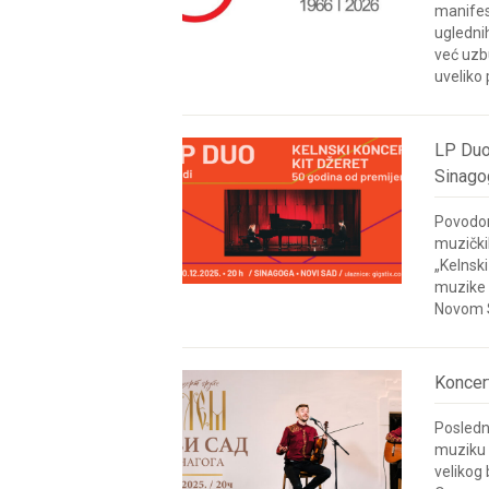
manifes
uglednih
već uzbu
uveliko
LP Duo
Sinago
Povodom
muzički
„Kelnski
muzike i
Novom S
Koncer
Poslednj
muziku 
velikog