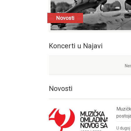
Novosti
opširnije
Koncerti u Najavi
Nem
Novosti
Muzičk
postoja
U dugoj