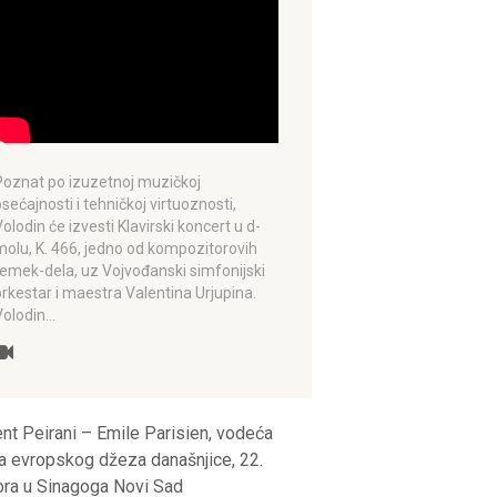
Poznat po izuzetnoj muzičkoj
osećajnosti i tehničkoj virtuoznosti,
Volodin će izvesti Klavirski koncert u d-
molu, K. 466, jedno od kompozitorovih
remek-dela, uz Vojvođanski simfonijski
orkestar i maestra Valentina Urjupina.
Volodin…
nt Peirani – Emile Parisien, vodeća
a evropskog džeza današnjice, 22.
bra u Sinagoga Novi Sad