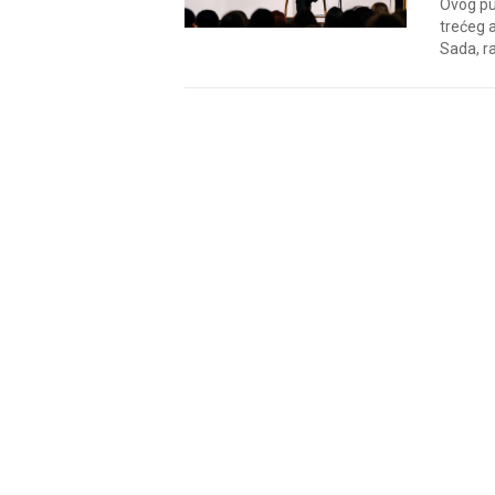
Ovog pu
trećeg 
Sada, r