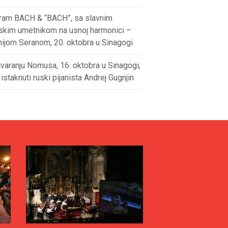
ram BACH & “BACH”, sa slavnim
skim umetnikom na usnoj harmonici –
nijom Seranom, 20. oktobra u Sinagogi
varanju Nomusa, 16. oktobra u Sinagogi,
 istaknuti ruski pijanista Andrej Gugnjin