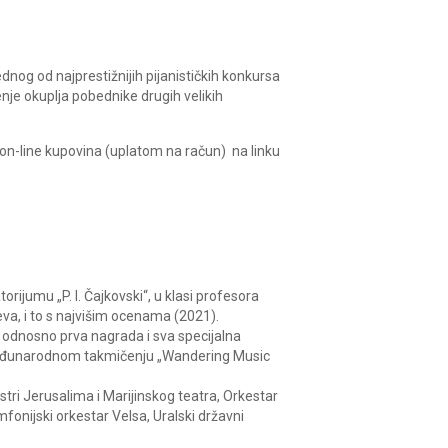
dnog od najprestižnijih pijanističkih konkursa
je okuplja pobednike drugih velikih
 on-line kupovina (uplatom na račun) na linku
ijumu „P. I. Čajkovski“, u klasi profesora
va, i to s najvišim ocenama (2021).
, odnosno prva nagrada i sva specijalna
a Međunarodnom takmičenju „Wandering Music
stri Jerusalima i Marijinskog teatra, Orkestar
fonijski orkestar Velsa, Uralski državni