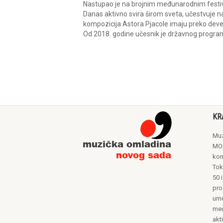
Nastupao je na brojnim međunarodnim festi
Danas aktivno svira širom sveta, učestvuje n
kompozicija Astora Pjacole imaju preko deve
Od 2018. godine učesnik je državnog program
KR
Muz
MON
kon
Tok
50 i
pro
ume
međ
akt