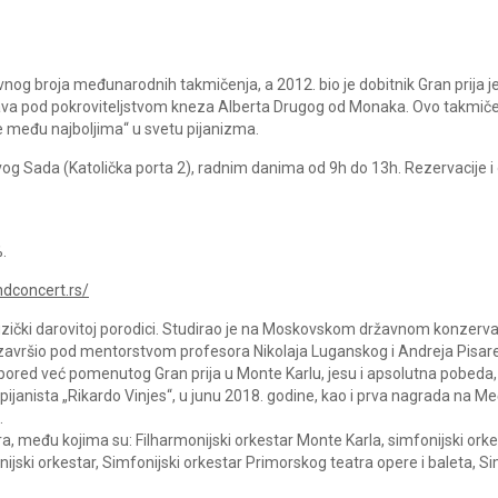
ivnog broja međunarodnih takmičenja, a 2012. bio je dobitnik Gran prija je
ava pod pokroviteljstvom kneza Alberta Drugog od Monaka. Ovo takmičen
 među najboljima“ u svetu pijanizma.
vog Sada (Katolička porta 2), radnim danima od 9h do 13h. Rezervacije i
.
ndconcert.rs/
zički darovitoj porodici. Studirao je na Moskovskom državnom konzervator
 završio pod mentorstvom profesora Nikolaja Luganskog i Andreja Pisare
 pored već pomenutog Gran prija u Monte Karlu, jesu i apsolutna pobeda
ijanista „Rikardo Vinjes“, u junu 2018. godine, kao i prva nagrada n
.
ra, među kojima su: Filharmonijski orkestar Monte Karla, simfonijski orke
ski orkestar, Simfonijski orkestar Primorskog teatra opere i baleta, Sim