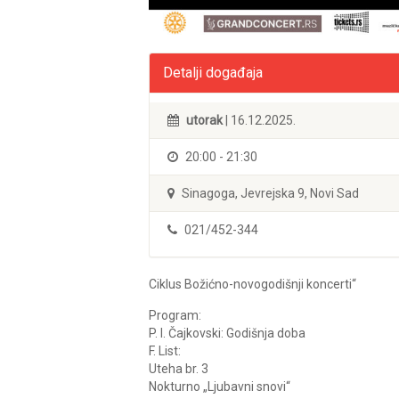
Detalji događaja
utorak
| 16.12.2025.
20:00 - 21:30
Sinagoga, Jevrejska 9, Novi Sad
021/452-344
Ciklus Božićno-novogodišnji koncerti“
Program:
P. I. Čajkovski: Godišnja doba
F. List:
Uteha br. 3
Nokturno „Ljubavni snovi“