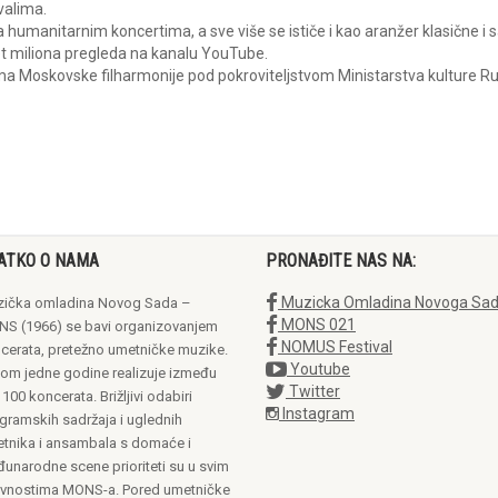
valima.
a humanitarnim koncertima, a sve više se ističe i kao aranžer klasične 
t miliona pregleda na kanalu YouTube.
a Moskovske filharmonije pod pokroviteljstvom Ministarstva kulture Ru
ATKO O NAMA
PRONAĐITE NAS NA:
Muzicka Omladina Novoga Sa
ička omladina Novog Sada –
MONS 021
S (1966) se bavi organizovanjem
NOMUS Festival
cerata, pretežno umetničke muzike.
Youtube
om jedne godine realizuje između
Twitter
 100 koncerata. Brižljivi odabiri
Instagram
gramskih sadržaja i uglednih
tnika i ansambala s domaće i
unarodne scene prioriteti su u svim
ivnostima MONS-a. Pored umetničke