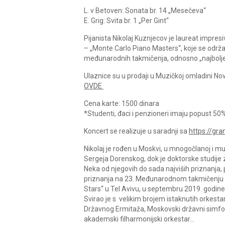
L. v Betoven: Sonata br. 14 „Mesečeva“
E. Grig: Svita br. 1 „Per Gint“
Pijanista Nikolaj Kuznjecov je laureat impres
– „Monte Carlo Piano Masters“, koje se održ
međunarodnih takmičenja, odnosno „najbolje
Ulaznice su u prodaji u Muzičkoj omladini No
OVDE
Cena karte: 1500 dinara
*Studenti, đaci i penzioneri imaju popust 50%
Koncert se realizuje u saradnji sa
https://gra
Nikolaj je rođen u Moskvi, u mnogočlanoj i mu
Sergeja Dorenskog, dok je doktorske studije
Neka od njegovih do sada najviših priznanja,
priznanja na 23. Međunarodnom takmičenju p
Stars“ u Tel Avivu, u septembru 2019. godine
Svirao je s velikim brojem istaknutih orkesta
Državnog Ermitaža, Moskovski državni simfonij
akademski filharmonijski orkestar…