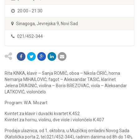
20:00 - 21:30
Sinagoga, Jevrejska 9, Novi Sad
021/452-344
Rita KINKA, klavir – Sanja ROMIĆ, oboa – Nikola ĆIRIĆ, horna
Nemanja MIHAILOVIĆ, fagot – Aleksandar TASIĆ, klarinet
Jelena DRAGNIĆ, violina – Boris BREZOVAC, viola – Aleksandar
LATKOVIĆ, violončelo
Program: W.A. Mozart
Kvintet za klavir i duvački kvartet K.452
Kvintet za hornu, violinu, dve viole i violončelo K.407
Prodaja ulaznica, od 1. oktobra, u Muzičkoj omladini Novog Sada
(Katolička porta 2, tel.021/452-344), radnim danima od 8h do 14h,