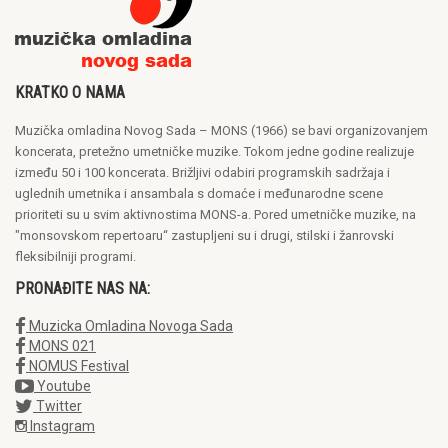
KRATKO O NAMA
Muzička omladina Novog Sada – MONS (1966) se bavi organizovanjem
koncerata, pretežno umetničke muzike. Tokom jedne godine realizuje
između 50 i 100 koncerata. Brižljivi odabiri programskih sadržaja i
uglednih umetnika i ansambala s domaće i međunarodne scene
prioriteti su u svim aktivnostima MONS-a. Pored umetničke muzike, na
"monsovskom repertoaru“ zastupljeni su i drugi, stilski i žanrovski
fleksibilniji programi.
PRONAĐITE NAS NA:
Muzicka Omladina Novoga Sada
MONS 021
NOMUS Festival
Youtube
Twitter
Instagram