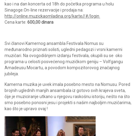
kao i na dan koncerta od 18h do početka programa u holu
Sinagoge.On-line rezervacije i prodaja na:
http://online.muzickaomladina.org/karte//#/login
Cena karte:
600,00 dinara
Svi članovi Kamernog ansambla Festivala Nomus su
međunarodno priznati solisti, ugledni pedagozi i vrsni kamerni
muzičari. Na ovogodišnjem izdanju festivala, okupili su se oko
programa u celosti posvećenog muzičkom geniju – Volfgangu
Amadeusu Mocartu, a povodom kompozitorovog značajnog
jubileja.
Kamerna muzika je uvek imala posebno mesto na Nomusu. Pored
brojnih uglednih manjih ansambala iz gotovo svih krajeva sveta,
čije je muziciranje utkano u njegovu raskošnu istoriju, nešto na što
smo posebno ponosni jesu i projekti s našim najboljim muzičarima,
kao što je upravo ovaj !