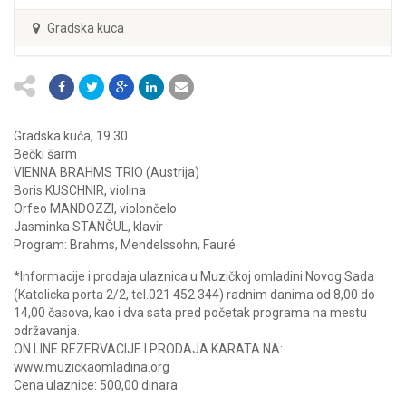
Gradska kuca
Gradska kuća, 19.30
Bečki šarm
VIENNA BRAHMS TRIO (Austrija)
Boris KUSCHNIR, violina
Orfeo MANDOZZI, violončelo
Jasminka STANČUL, klavir
Program: Brahms, Mendelssohn, Fauré
*Informacije i prodaja ulaznica u Muzičkoj omladini Novog Sada
(Katolicka porta 2/2, tel.021 452 344) radnim danima od 8,00 do
14,00 časova, kao i dva sata pred početak programa na mestu
održavanja.
ON LINE REZERVACIJE I PRODAJA KARATA NA:
www.muzickaomladina.org
Cena ulaznice: 500,00 dinara