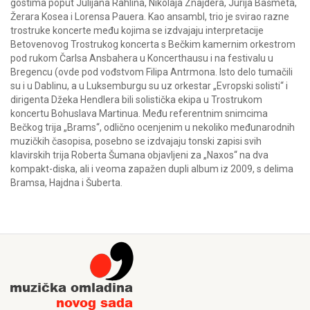
gostima poput Julijana Rahlina, Nikolaja Znajdera, Jurija Bašmeta,
Žerara Kosea i Lorensa Pauera. Kao ansambl, trio je svirao razne
trostruke koncerte među kojima se izdvajaju interpretacije
Betovenovog Trostrukog koncerta s Bečkim kamernim orkestrom
pod rukom Čarlsa Ansbahera u Koncerthausu i na festivalu u
Bregencu (ovde pod vođstvom Filipa Antrmona. Isto delo tumačili
su i u Dablinu, a u Luksemburgu su uz orkestar „Evropski solisti“ i
dirigenta Džeka Hendlera bili solistička ekipa u Trostrukom
koncertu Bohuslava Martinua. Među referentnim snimcima
Bečkog trija „Brams“, odlično ocenjenim u nekoliko međunarodnih
muzičkih časopisa, posebno se izdvajaju tonski zapisi svih
klavirskih trija Roberta Šumana objavljeni za „Naxos“ na dva
kompakt-diska, ali i veoma zapažen dupli album iz 2009, s delima
Bramsa, Hajdna i Šuberta.