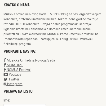
KRATKO O NAMA
Muzička omladina Novog Sada – MONS (1966) se bavi organizovanjem
koncerata, pretežno umetničke muzike. Tokom jedne godine realizuje
između 50 i 100 koncerata. Brižljivi odabiri programskih sadržaja i
uglednih umetnika i ansambala s domaće i međunarodne scene
prioriteti su u svim aktivnostima MONS-a. Pored umetničke muzike, na
"monsovskom repertoaru“ zastupljeni su i drugi, stilski i žanrovski
fleksibilniji programi.
PRONAĐITE NAS NA:
Muzicka Omladina Novoga Sada
MONS 021
NOMUS Festival
Youtube
Twitter
Instagram
PRIJAVA NA LISTU
Ime: