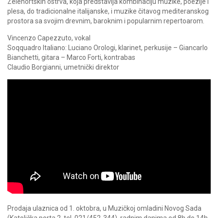
Zelenortskih ostrva, koja predstavlja kombinaciju muzike, poezije i
plesa, do tradicionalne italijanske, i muzike čitavog mediteranskog
prostora sa svojim drevnim, baroknim i popularnim repertoarom.
Vincenzo Capezzuto, vokal
Soqquadro Italiano: Luciano Orologi, klarinet, perkusije – Giancarlo
Bianchetti, gitara – Marco Forti, kontrabas
Claudio Borgianni, umetnički direktor
Prodaja ulaznica od 1. oktobra, u Muzičkoj omladini Novog Sada
(Katolička porta 2, tel. 021/452-344), radnim danima od 8h do 14h,