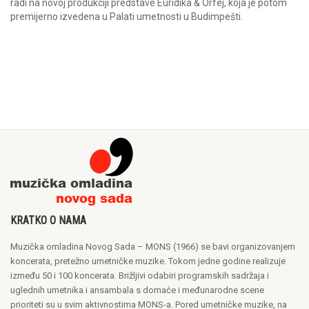
radi na novoj produkciji predstave Euridika & Orfej, koja je potom
premijerno izvedena u Palati umetnosti u Budimpešti.
KRATKO O NAMA
Muzička omladina Novog Sada – MONS (1966) se bavi organizovanjem
koncerata, pretežno umetničke muzike. Tokom jedne godine realizuje
između 50 i 100 koncerata. Brižljivi odabiri programskih sadržaja i
uglednih umetnika i ansambala s domaće i međunarodne scene
prioriteti su u svim aktivnostima MONS-a. Pored umetničke muzike, na