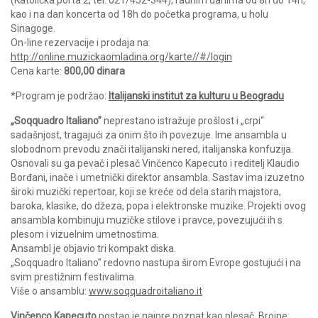
kao i na dan koncerta od 18h do početka programa, u holu
Sinagoge.
On-line rezervacije i prodaja na:
http://online.muzickaomladina.org/karte//#/login
Cena karte:
800,00 dinara
*Program je podržao:
Italijanski institut za kulturu u Beogradu
„Soqquadro Italiano”
neprestano istražuje prošlost i „crpi“
sadašnjost, tragajući za onim što ih povezuje. Ime ansambla u
slobodnom prevodu znači italijanski nered, italijanska konfuzija.
Osnovali su ga pevač i plesač Vinčenco Kapecuto i reditelj Klaudio
Borđani, inače i umetnički direktor ansambla. Sastav ima izuzetno
široki muzički repertoar, koji se kreće od dela starih majstora,
baroka, klasike, do džeza, popa i elektronske muzike. Projekti ovog
ansambla kombinuju muzičke stilove i pravce, povezujući ih s
plesom i vizuelnim umetnostima.
Ansambl je objavio tri kompakt diska.
„Soqquadro Italiano” redovno nastupa širom Evrope gostujući i na
svim prestižnim festivalima.
Više o ansamblu:
www.soqquadroitaliano.it
Vinčenco Kapecuto
postao je najpre poznat kao plesač. Brojne