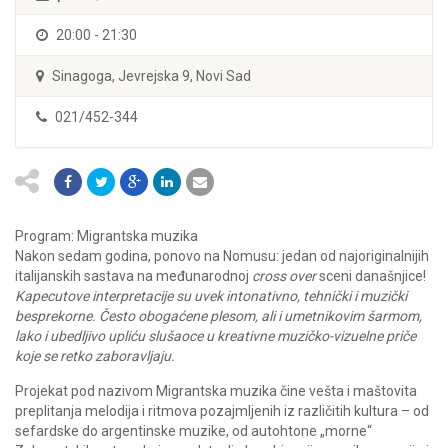
20:00 - 21:30
Sinagoga, Jevrejska 9, Novi Sad
021/452-344
Program: Migrantska muzika
Nakon sedam godina, ponovo na Nomusu: jedan od najoriginalnijih
italijanskih sastava na međunarodnoj
cross over
sceni današnjice!
Kapecutove interpretacije su uvek intonativno, tehnički i muzički
besprekorne. Često obogaćene plesom, ali i umetnikovim šarmom,
lako i ubedljivo upliću slušaoce u kreativne muzičko-vizuelne priče
koje se retko zaboravljaju.
Projekat pod nazivom Migrantska muzika čine vešta i maštovita
preplitanja melodija i ritmova pozajmljenih iz različitih kultura – od
sefardske do argentinske muzike, od autohtone „morne“