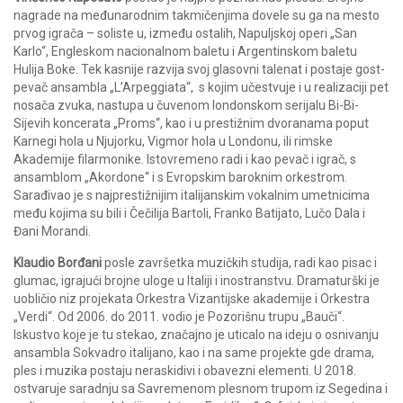
nagrade na međunarodnim takmičenjima dovele su ga na mesto
prvog igrača – soliste u, između ostalih, Napuljskoj operi „San
Karlo“, Engleskom nacionalnom baletu i Argentinskom baletu
Hulija Boke. Tek kasnije razvija svoj glasovni talenat i postaje gost-
pevač ansambla „L’Arpeggiata“, s kojim učestvuje i u realizaciji pet
nosača zvuka, nastupa u čuvenom londonskom serijalu Bi-Bi-
Sijevih koncerata „Proms“, kao i u prestižnim dvoranama poput
Karnegi hola u Njujorku, Vigmor hola u Londonu, ili rimske
Akademije filarmonike. Istovremeno radi i kao pevač i igrač, s
ansamblom „Akordone“ i s Evropskim baroknim orkestrom.
Sarađivao je s najprestižnijim italijanskim vokalnim umetnicima
među kojima su bili i Čečilija Bartoli, Franko Batijato, Lučo Dala i
Đani Morandi.
Klaudio Borđani
posle završetka muzičkih studija, radi kao pisac i
glumac, igrajući brojne uloge u Italiji i inostranstvu. Dramaturški je
uobličio niz projekata Orkestra Vizantijske akademije i Orkestra
„Verdi“. Od 2006. do 2011. vodio je Pozorišnu trupu „Bauči“.
Iskustvo koje je tu stekao, značajno je uticalo na ideju o osnivanju
ansambla Sokvadro italijano, kao i na same projekte gde drama,
ples i muzika postaju neraskidivi i obavezni elementi. U 2018.
ostvaruje saradnju sa Savremenom plesnom trupom iz Segedina i