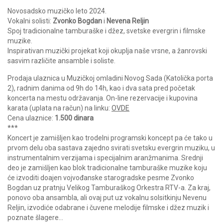
Novosadsko muzičko leto 2024.
Vokalni solisti:
Zvonko Bogdan
i
Nevena Reljin
Spoj tradicionalne tamburaške i džez, svetske evergrin i filmske
muzike.
Inspirativan muzički projekat koji okuplja naše vrsne, a žanrovski
sasvim različite ansamble i soliste.
Prodaja ulaznica u Muzičkoj omladini Novog Sada (Katolička porta
2), radnim danima od 9h do 14h, kao i dva sata pred početak
koncerta na mestu održavanja. On-line rezervacije i kupovina
karata (uplata na račun) na linku:
OVDE
Cena ulaznice:
1.500 dinara
***
Koncert je zamišljen kao trodelni programski koncept pa će tako u
prvom delu oba sastava zajedno svirati svetsku evergrin muziku, u
instrumentalnim verzijama i specijalnim aranžmanima. Srednji
deo je zamišljen kao blok tradicionalne tamburaške muzike koju
će izvoditi doajen vojvođanske starogradske pesme Zvonko
Bogdan uz pratnju Velikog Tamburaškog Orkestra RTV-a. Za kraj,
ponovo oba ansambla, ali ovaj put uz vokalnu solsitkinju Nevenu
Reljin, izvodiće odabrane i čuvene melodije filmske i džez muzik i
poznate šlagere…