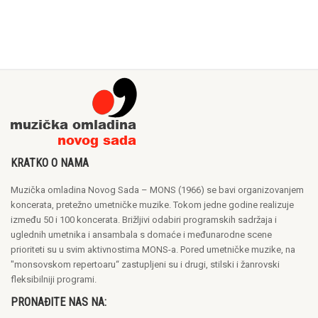
KRATKO O NAMA
Muzička omladina Novog Sada – MONS (1966) se bavi organizovanjem
koncerata, pretežno umetničke muzike. Tokom jedne godine realizuje
između 50 i 100 koncerata. Brižljivi odabiri programskih sadržaja i
uglednih umetnika i ansambala s domaće i međunarodne scene
prioriteti su u svim aktivnostima MONS-a. Pored umetničke muzike, na
"monsovskom repertoaru“ zastupljeni su i drugi, stilski i žanrovski
fleksibilniji programi.
PRONAĐITE NAS NA: