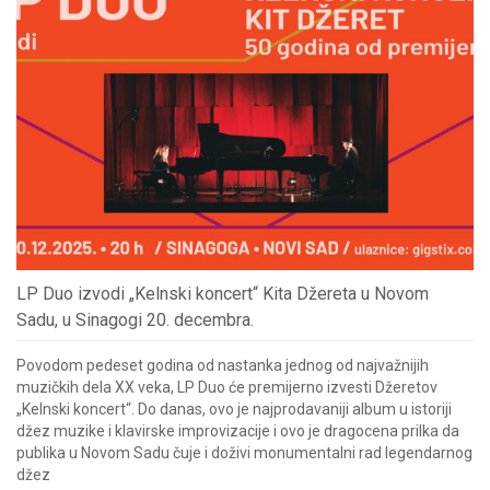
LP Duo izvodi „Kelnski koncert“ Kita Džereta u Novom
Sadu, u Sinagogi 20. decembra.
Povodom pedeset godina od nastanka jednog od najvažnijih
muzičkih dela XX veka, LP Duo će premijerno izvesti Džeretov
„Kelnski koncert“. Do danas, ovo je najprodavaniji album u istoriji
džez muzike i klavirske improvizacije i ovo je dragocena prilka da
publika u Novom Sadu čuje i doživi monumentalni rad legendarnog
džez