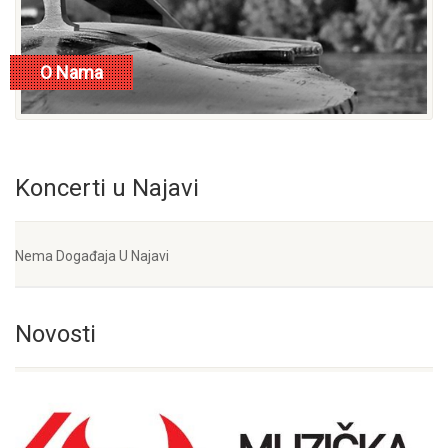
O Nama
opširnije
Koncerti u Najavi
Nema Događaja U Najavi
Novosti