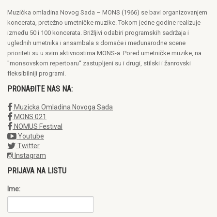
Muzička omladina Novog Sada – MONS (1966) se bavi organizovanjem
koncerata, pretežno umetničke muzike. Tokom jedne godine realizuje
između 50 i 100 koncerata. Brižljivi odabiri programskih sadržaja i
uglednih umetnika i ansambala s domaće i međunarodne scene
prioriteti su u svim aktivnostima MONS-a. Pored umetničke muzike, na
"monsovskom repertoaru“ zastupljeni su i drugi, stilski i žanrovski
fleksibilniji programi.
PRONAĐITE NAS NA:
Muzicka Omladina Novoga Sada
MONS 021
NOMUS Festival
Youtube
Twitter
Instagram
PRIJAVA NA LISTU
Ime: