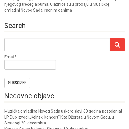
njegovog trećeg albuma. Ulaznice su u prodaju u Muzičkoj
omladini Novog Sada, radnim danima
Search
Email*
Nedavne objave
Muzička omladina Novog Sada uskoro slavi 60 godina postojanja!
LP Duo izvodi „Kelnski koncert“ Kita Džereta u Novom Sadu, u
Sinagogi 20. decembra.
Koncert Grupe Kalem u Sinagogi 10. decembra