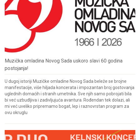
Muzička omladina Novog Sada uskoro slavi 60 godina
postojanja!
U dugoj istoriji Muzičke omladine Novog Sada beleže se brojne
manifestacije, više hiljada koncerata i impozantan broj gostovanja
uglednih domaćih i stranih umetnika. Sve njih samo pobrojati bila
bi već uzbudljiva i zadivljujuća avantura. Rođendan tek dolazi, ali
mi već uveliko pripremamo bogat, lep i raznovrstan program za
ovu okruglu