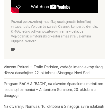
Poznat po izuzetnoj muzičkoj osećajnosti i tehničkoj
virtuoznosti, Volodin će izvesti Klavirski koncert u d-molu,
K. 466, jedno od kompozitorovih remek-dela, uz
Vojvođanski simfonijski orkestar i maestra Valentina
Urjupina. Volodin…
Vincent Peirani – Emile Parisien, vodeća imena evropskog
džeza današnjice, 22. oktobra u Sinagoga Novi Sad
Program BACH & “BACH”, sa slavnim španskim umetnikom
na usnoj harmonici – Antonijom Seranom, 20. oktobra u
Sinagogi
Na otvaranju Nomusa, 16. oktobra u Sinagogi, svira istaknuti